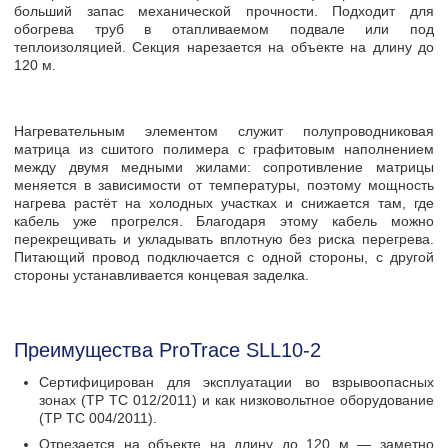
больший запас механической прочности. Подходит для
обогрева труб в отапливаемом подвале или под
теплоизоляцией. Секция нарезается на объекте на длину до
120 м.
Нагревательным элементом служит полупроводниковая
матрица из сшитого полимера с графитовым наполнением
между двумя медными жилами: сопротивление матрицы
меняется в зависимости от температуры, поэтому мощность
нагрева растёт на холодных участках и снижается там, где
кабель уже прогрелся. Благодаря этому кабель можно
перекрещивать и укладывать вплотную без риска перегрева.
Питающий провод подключается с одной стороны, с другой
стороны устанавливается концевая заделка.
Преимущества ProTrace SLL10-2
Сертифицирован для эксплуатации во взрывоопасных
зонах (ТР ТС 012/2011) и как низковольтное оборудование
(ТР ТС 004/2011).
Отрезается на объекте на длину до 120 м — заметно