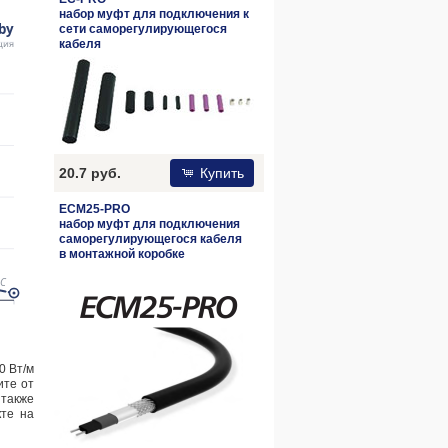
набор муфт для подключения к
сети саморегулирующегося
кабеля
20.7 руб.
Купить
ECM25-PRO
набор муфт для подключения
саморегулирующегося кабеля
в монтажной коробке
0 Вт/м
ите от
 также
кте на