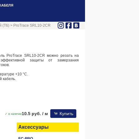
КАБЕЛЯ
 (Т6)
>
ProTrace SRL10-2CR
ель ProTrace SRL10-2CR можно резать на
 эффективной защиты от замерзания
токов.
ературе +10 °C.
 кабель.
10.5 руб.
/ м
Купить
✓ в наличии
Аксессуары
EC-PRO