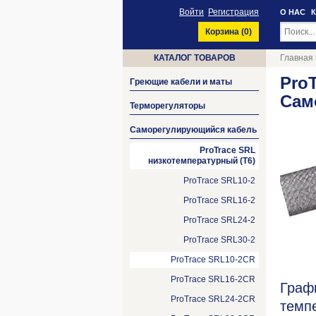
Войти
Регистрация
О НАС
Корзина (
0
)
КАТАЛОГ ТОВАРОВ
Главная
Pro
Греющие кабели и маты
Сам
Терморегуляторы
Саморегулирующийся кабель
ProTrace SRL
низкотемпературный (Т6)
ProTrace SRL10-2
ProTrace SRL16-2
ProTrace SRL24-2
ProTrace SRL30-2
ProTrace SRL10-2CR
ProTrace SRL16-2CR
Граф
ProTrace SRL24-2CR
темп