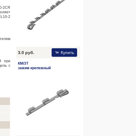
0-2CR
оляет
RL10-2
ателям
3.0 руб.
Купить
й при
КМ/3Т
дель с
зажим крепежный