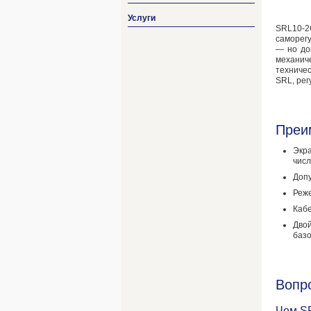
Услуги
SRL10-2C
саморег
— но до
механич
техничес
SRL, рег
Преи
Экр
числ
Допу
Реже
Кабе
Дво
баз
Вопр
Чем S