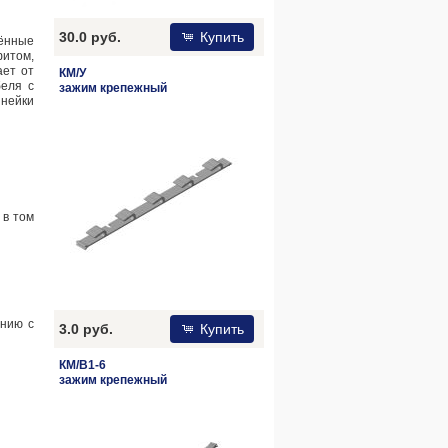
30.0 руб.
Купить
лённые
фитом,
ает от
КМ/У
беля с
зажим крепежный
инейки
 в том
ению с
3.0 руб.
Купить
КМ/В1-6
зажим крепежный