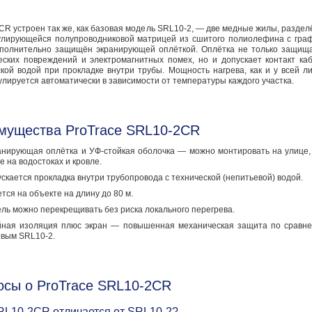
R устроен так же, как базовая модель SRL10-2, — две медные жилы, разде
улирующейся полупроводниковой матрицей из сшитого полиолефина с гра
полнительно защищён экранирующей оплёткой. Оплётка не только защищ
еских повреждений и электромагнитных помех, но и допускает контакт ка
кой водой при прокладке внутри трубы. Мощность нагрева, как и у всей л
улируется автоматически в зависимости от температуры каждого участка.
мущества ProTrace SRL10-2CR
анирующая оплётка и УФ-стойкая оболочка — можно монтировать на улице,
е на водостоках и кровле.
скается прокладка внутри трубопровода с технической (непитьевой) водой.
тся на объекте на длину до 80 м.
ль можно перекрещивать без риска локального перегрева.
йная изоляция плюс экран — повышенная механическая защита по сравн
овым SRL10-2.
осы о ProTrace SRL10-2CR
RL10-2CR отличается от SRL10-2?