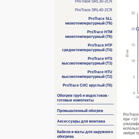
ProTrace SRL30-2CR
ProTrace SRL40-2CR
ProTrace SLL
низкотемпературный (Т6)
ProTrace HTM
низкотемпературный (Т6)
ProTrace HTP
среднетемпературный (T4)
ProTrace HTS
высокотемпературный (T3)
ProTrace HTU
высокотемпературный (T2)
ProTrace CHC круглый (Т6)
Обогрев труб и водостоков -
готовые комплекты
Промышленный обогрев
ProTrac
при +10
Аксессуары для монтажа
ультраф
использ
Кабели и маты для наружного
любую т
обогрева