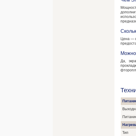
Мощнос
дополни
использо
предназ
Сколь
Цена — о
предоста
Можно
Да, экр
проклад
фторопл
Техн
Питани
Выходн
Питани
Нагрев
Тип