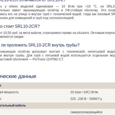
ть у обеих моделей одинаковая — 10 Вт/м при +10 °C, но SRL1
тельно имеет экранирующую оплётку и УФ-стойкую оболочку. Это позв
вать его на улице и внутри труб с технической водой, тогда как базовый S
начен для помещений и труб под теплоизоляцией.
ко стоит SRL10-2CR?
т 10,50 руб. за метр кабеля, отрезаемого прямо на объекте. Оптовым покуп
вляются скидки.
 ли проложить SRL10-2CR внутрь трубы?
анирующая оплётка допускает контакт с технической, непитьевой водо
ке внутри трубы. Для труб с питьевой водой используется отдельная мо
астовой оболочкой — ProTrace 11HTM2-CT.
ические данные
е
ая мощность
10 (при +10С) Вт/м
е
220...230 В ~ 50/60 Гц
ательный кабель
саморегулирующийся