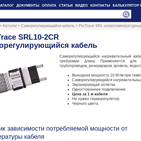
КАТАЛОГ
ДОКУМЕНТЫ
ОПЛАТА
СТАТЬИ
ВИДЕО
КОНТАКТЫ
КАЛЬКУЛЯТОР 
>
Каталог
>
Саморегулирующийся кабель
>
ProTrace SRL низкотемпературный
Trace SRL10-2CR
орегулирующийся кабель
Саморегулирующийся нагревательный каб
требуемую длину. Применяется для
трубопроводов, резервуаров, кровель, водос
Выходная мощность 10 Вт/м при темп
Саморегулирующийся нагревательный
Экранирующая оплетка.
Одностороннее подключение.
Цена за 1 м кабеля
.
Не нужен терморегулятор.
Черного цвета.
ик зависимости потребляемой мощности от
ературы кабеля