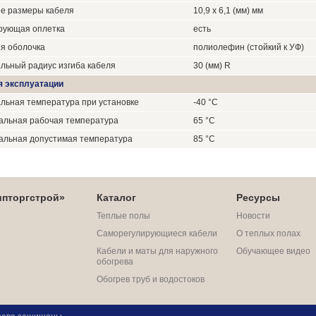
е размеры кабеля
10,9 х 6,1 (мм) мм
рующая оплетка
есть
я оболочка
полиолефин (стойкий к УФ)
льный радиус изгиба кабеля
30 (мм) R
я эксплуатации
льная температура при установке
-40 °C
альная рабочая температура
65 °C
альная допустимая температура
85 °C
пторгстрой»
Каталог
Ресурсы
Теплые полы
Новости
Саморегулирующиеся кабели
О теплых полах
Кабели и маты для наружного
Обучающее видео
обогрева
Обогрев труб и водостоков