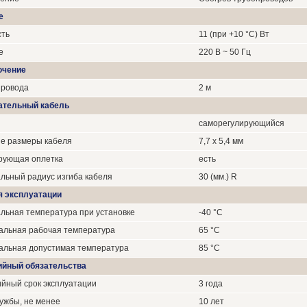
е
ть
11 (при +10 °C) Вт
е
220 В ~ 50 Гц
ючение
провода
2 м
ательный кабель
саморегулирующийся
е размеры кабеля
7,7 х 5,4 мм
рующая оплетка
есть
льный радиус изгиба кабеля
30 (мм.) R
я эксплуатации
льная температура при установке
-40 °C
альная рабочая температура
65 °C
альная допустимая температура
85 °C
ийный обязательства
йный срок эксплуатации
3 года
ужбы, не менее
10 лет