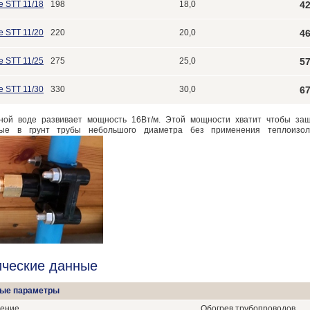
e STT 11/18
198
18,0
42
e STT 11/20
220
20,0
46
e STT 11/25
275
25,0
57
e STT 11/30
330
30,0
67
ной воде развивает мощность 16Вт/м. Этой мощности хватит чтобы защ
ные в грунт трубы небольшого диаметра без применения теплоизол
ические данные
ые параметры
ение
Обогрев трубопроводов