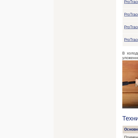
ProTrac
ProTrac
ProTrac
ProTrac
В холод
уложен
Техн
Основн
Примен