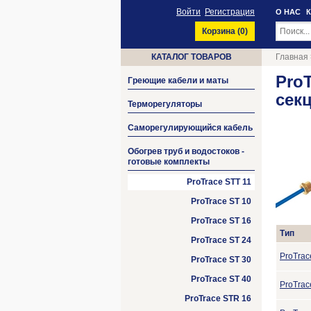
Войти
Регистрация
О НАС
Корзина (
0
)
КАТАЛОГ ТОВАРОВ
Главная
ProT
Греющие кабели и маты
сек
Терморегуляторы
Саморегулирующийся кабель
Обогрев труб и водостоков -
готовые комплекты
ProTrace STT 11
ProTrace ST 10
ProTrace ST 16
Тип
ProTrace ST 24
ProTrac
ProTrace ST 30
ProTrace ST 40
ProTrac
ProTrace STR 16