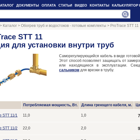
КАТАЛОГ
ДОКУМЕНТЫ
ОПЛАТА
СТАТЬИ
ВИДЕО
КОНТАКТЫ
КАЛЬКУЛЯТОР 
>
Каталог
>
Обогрев труб и водостоков - готовые комплекты
>
ProTrace STT 11
race STT 11
ция для установки внутри труб
Саморегулирующийся кабель в виде готовой
Этот способ позволяет защищать от замер
или находящиеся в эксплуатации. Сек
сальником
для врезки в трубу.
Потребляемая мощность, Вт.
Длина греющего кабеля, м.
Це
e STT 11/1
11,0
1,0
e STT 11/2
22,0
2,0