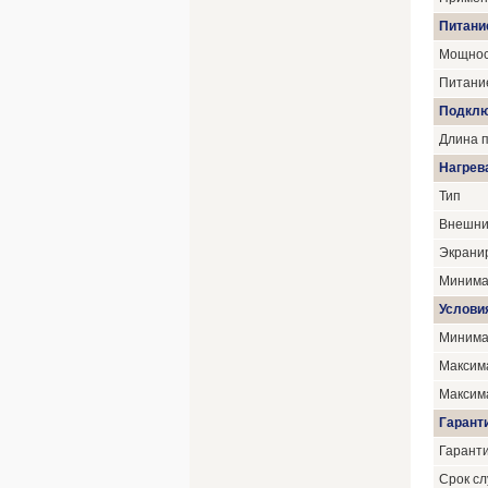
Питани
Мощнос
Питани
Подкл
Длина 
Нагрев
Тип
Внешни
Экрани
Минима
Услови
Минима
Максим
Максим
Гарант
Гаранти
Срок сл