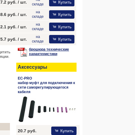
7.2 руб.
/ шт.
Купить
складе
на
8.6 руб.
/ шт.
Купить
складе
на
2.1 руб.
/ шт.
Купить
складе
на
5.7 руб.
/ шт.
Купить
складе
брошюра технические
итить
характеристики
яции.
Аксессуары
EC-PRO
набор муфт для подключения к
сети саморегулирующегося
кабеля
20.7 руб.
Купить